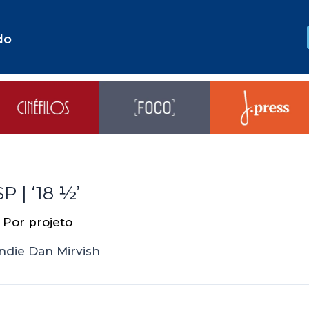
do
P | ‘18 ½’
 Por
projeto
indie Dan Mirvish