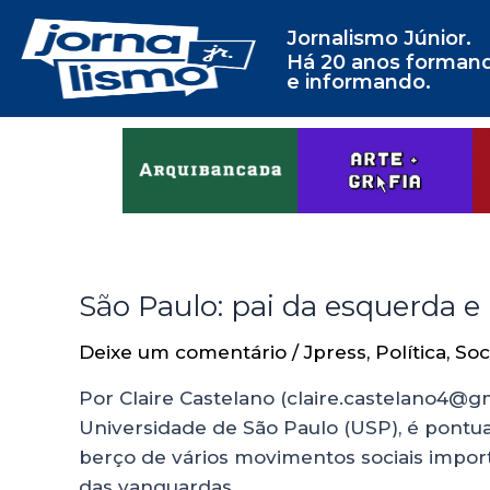
Jornalismo Júnior.
Há 20 anos forman
e informando.
São Paulo: pai da esquerda e
Deixe um comentário
/
Jpress
,
Política
,
Soc
Por Claire Castelano (claire.castelano4@gm
Universidade de São Paulo (USP), é pontu
berço de vários movimentos sociais importa
das vanguardas …