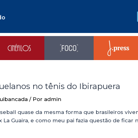
do
uelanos no tênis do Ibirapuera
uibancada
/ Por
admin
eball quase da mesma forma que brasileiros vivem 
a Guaira, e como meu pai fazia questão de ficar no