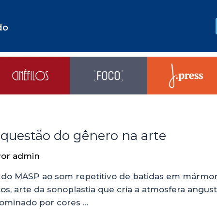
do
 questão do gênero na arte
Por
admin
io do MASP ao som repetitivo de batidas em már
s, arte da sonoplastia que cria a atmosfera angust
 dominado por cores …