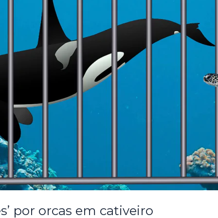
es’ por orcas em cativeiro