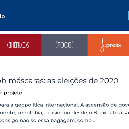
do
b máscaras: as eleições de 2020
or
projeto
o para a geopolítica internacional. A ascensão de go
mente, xenofobia, ocasionou desde o Brexit até a 
a consigo não só essa bagagem, como …