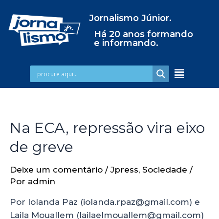
Jornalismo Júnior.
Há 20 anos formando
e informando.
Na ECA, repressão vira eixo
de greve
Deixe um comentário
/
Jpress
,
Sociedade
/
Por
admin
Por Iolanda Paz (iolanda.rpaz@gmail.com) e
Laila Mouallem (lailaelmouallem@gmail.com)