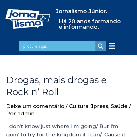
Jornalismo Júnior.
Há 20 anos formando
e informando.
Drogas, mais drogas e
Rock n’ Roll
Deixe um comentário
/
Cultura
,
Jpress
,
Saúde
/
Por
admin
I don’t know just where I’m going/ But I’m
goin’ to try for the kingdom if I can/ ‘Cause it