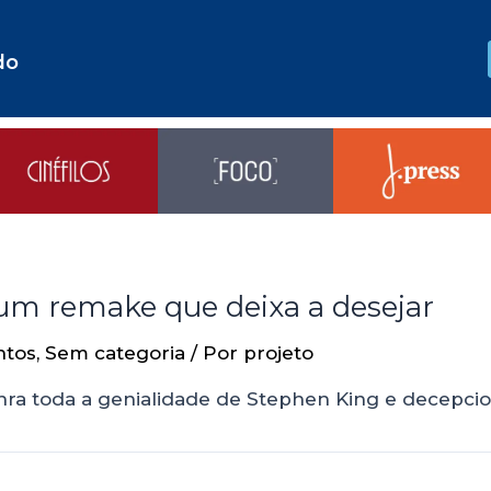
do
um remake que deixa a desejar
ntos
,
Sem categoria
/ Por
projeto
nra toda a genialidade de Stephen King e decepci