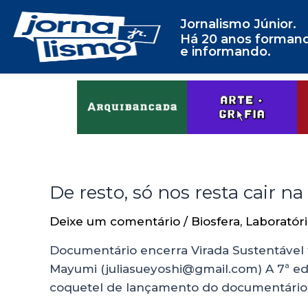
Jornalismo Júnior.
Há 20 anos forman
e informando.
De resto, só nos resta cair na 
Deixe um comentário
/
Biosfera
,
Laboratór
Documentário encerra Virada Sustentável f
Mayumi (juliasueyoshi@gmail.com) A 7ª ed
coquetel de lançamento do documentário “C
…