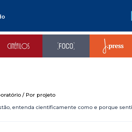
do
oratório
/ Por
projeto
stão, entenda cientificamente como e porque sen