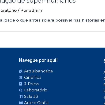
criação de super-humanos
oratório
/ Por
admin
lidade o que antes só era possível nas histórias 
Navegue por aqui!
Arquibancada
Cinéfilos
J. Press
Laboratório
Sala 33
Arte e Grafia