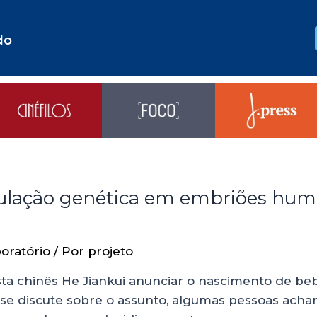
do
ulação genética em embriões huma
oratório
/ Por
projeto
ista chinês He Jiankui anunciar o nascimento de 
o se discute sobre o assunto, algumas pessoas acha