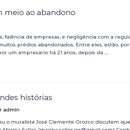
em meio ao abandono
, falência de empresas, e negligência com a regula
uitos prédios abandonados. Entre eles, estão, por
por um empresário há 21 anos, depois da …
ndes histórias
or
admin
sceu o muralista José Clemente Orozco discutem q
arina Salles (marina.salles.jor@gmail.com) Conhec