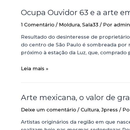
Ocupa Ouvidor 63 e a arte 
1 Comentário
/
Moldura
,
Sala33
/ Por
admin
Resultado do desinteresse de proprietários
do centro de São Paulo é sombreada por m
próximo à estação da Luz, que, comprado 
Leia mais »
Arte mexicana, o valor de gra
Deixe um comentário
/
Cultura
,
Jpress
/ P
Artistas originários da região em que na
realizam hoje nas mesmas redondezas Por M