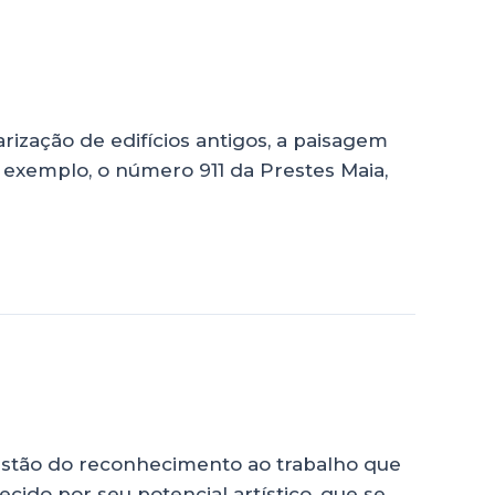
rização de edifícios antigos, a paisagem
 exemplo, o número 911 da Prestes Maia,
uestão do reconhecimento ao trabalho que
ido por seu potencial artístico, que se