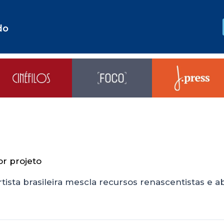
do
or
projeto
sta brasileira mescla recursos renascentistas e abs