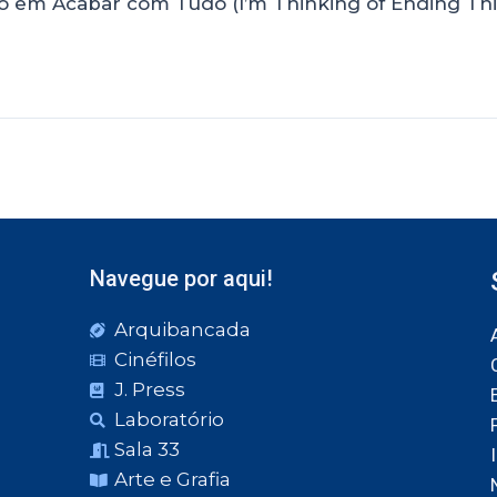
em Acabar com Tudo (I’m Thinking of Ending Thin
Navegue por aqui!
Arquibancada
Cinéfilos
J. Press
Laboratório
Sala 33
Arte e Grafia