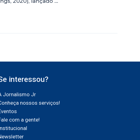
gs, 2020), lançado …
Se interessou?
A Jornalismo Jr
Conheça nossos serviços!
Eventos
Fale com a gente!
Institucional
Newsletter