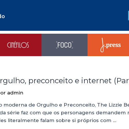
do
rgulho, preconceito e internet (Part
Por
admin
ão moderna de Orgulho e Preconceito, The Lizzie Be
ão da série faz com que os personagens demandem m
es literalmente falam sobre si próprios com …