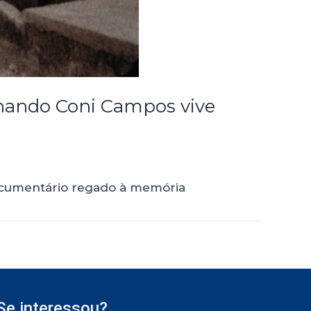
rnando Coni Campos vive
 documentário regado à memória
Se interessou?