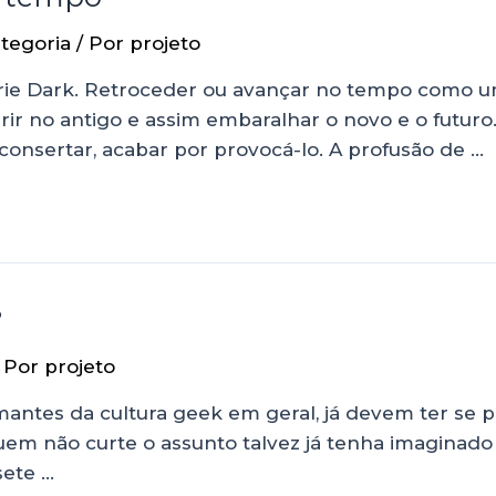
tegoria
/ Por
projeto
érie Dark. Retroceder ou avançar no tempo como u
ferir no antigo e assim embaralhar o novo e o futu
consertar, acabar por provocá-lo. A profusão de …
?
 Por
projeto
mantes da cultura geek em geral, já devem ter se 
uem não curte o assunto talvez já tenha imaginad
sete …