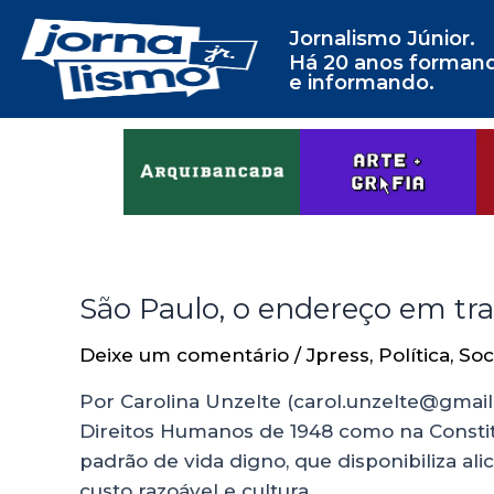
Jornalismo Júnior.
Há 20 anos forman
e informando.
São Paulo, o endereço em tr
Deixe um comentário
/
Jpress
,
Política
,
Soc
Por Carolina Unzelte (carol.unzelte@gmai
Direitos Humanos de 1948 como na Constitui
padrão de vida digno, que disponibiliza a
custo razoável e cultura …