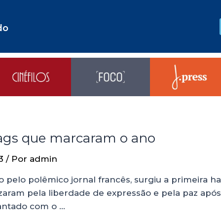
do
tags que marcaram o ano
3
/ Por
admin
do pelo polêmico jornal francês, surgiu a primeira 
izaram pela liberdade de expressão e pela paz apó
antado com o …