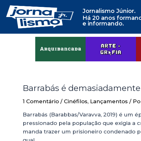
Jornalismo Júnior.
Há 20 anos forman
e informando.
Barrabás é demasiadament
1 Comentário
/
Cinéfilos
,
Lançamentos
/ P
Barrabás (Barabbas/Varavva, 2019) é um ép
pressionado pela população que exigia a cr
manda trazer um prisioneiro condenado po
qual …