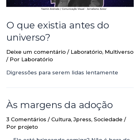
O que existia antes do
universo?
Deixe um comentário
/
Laboratório
,
Multiverso
/ Por
Laboratório
Digressões para serem lidas lentamente
Às margens da adoção
3 Comentários
/
Cultura
,
Jpress
,
Sociedade
/
Por
projeto
— Ele está brincando comigo? Não é hora de