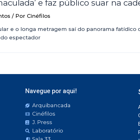
culada’ e faz público suar na cade
ntos
/ Por
Cinéfilos
ar e o longa metragem saí do panorama fatídico d
 do espectador
Navegue por aqui!
Arquibancada
Cinéfilos
J. Press
Laboratório
Sala 33