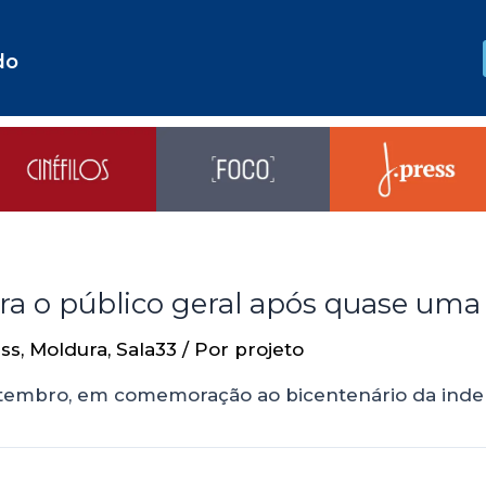
do
ra o público geral após quase uma
ss
,
Moldura
,
Sala33
/ Por
projeto
e setembro, em comemoração ao bicentenário da inde