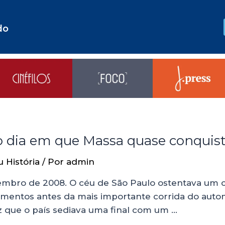
do
 do dia em que Massa quase conqui
u História
/ Por
admin
ro de 2008. O céu de São Paulo ostentava um cinz
mentos antes da mais importante corrida do auto
z que o país sediava uma final com um …