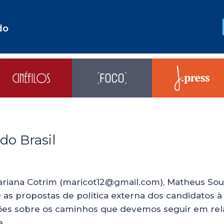
do
do Brasil
Mariana Cotrim (maricot12@gmail.com), Matheus S
e as propostas de política externa dos candidatos
ssões sobre os caminhos que devemos seguir em re
e …