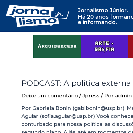
Jornalismo Júnior.
Há 20 anos forman
e informando.
PODCAST: A política externa 
Deixe um comentário
/
Jpress
/ Por
admin
Por Gabriela Bonin (gabibonin@usp.br), 
Aguiar (sofia.aguiar@usp.br) Você conhec
conturbado para nossa política, as discu
segundo plano. Aliás, até em momentos d