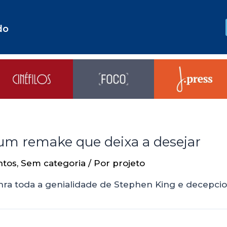
do
um remake que deixa a desejar
ntos
,
Sem categoria
/ Por
projeto
nra toda a genialidade de Stephen King e decepci