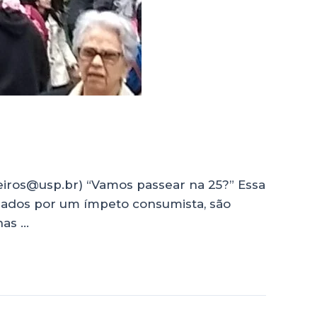
eiros@usp.br) “Vamos passear na 25?” Essa
nciados por um ímpeto consumista, são
nas …