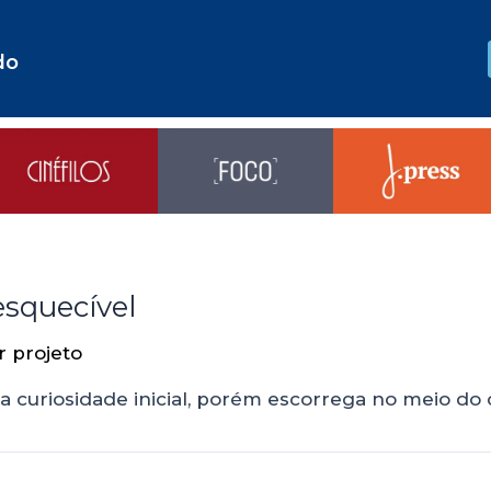
do
esquecível
or
projeto
ma curiosidade inicial, porém escorrega no meio d