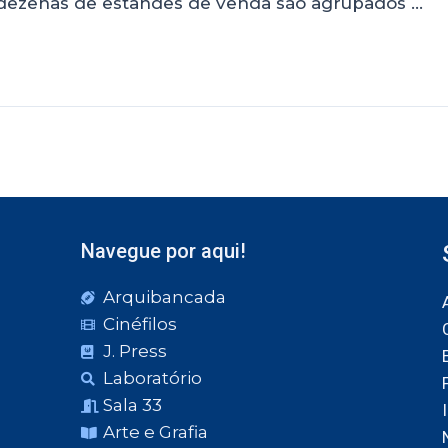
 dezenas de estandes de venda são agrupados …
Navegue por aqui!
Arquibancada
Cinéfilos
J. Press
Laboratório
Sala 33
Arte e Grafia