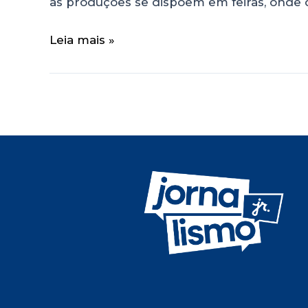
as produções se dispõem em feiras, onde
Leia mais »