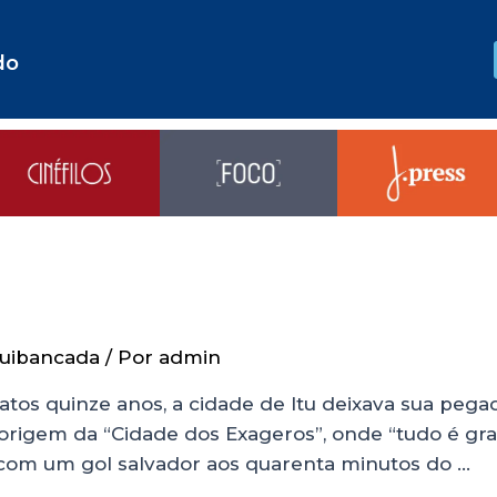
do
uibancada
/ Por
admin
tos quinze anos, a cidade de Itu deixava sua peg
ua origem da “Cidade dos Exageros”, onde “tudo é g
 com um gol salvador aos quarenta minutos do …