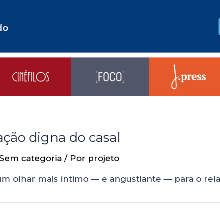
do
ação digna do casal
Sem categoria
/ Por
projeto
 um olhar mais íntimo — e angustiante — para o re