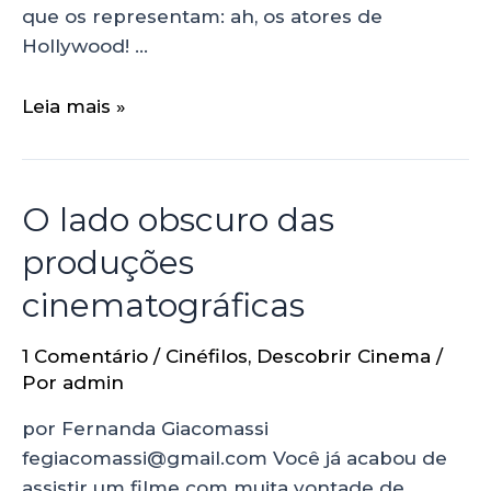
que os representam: ah, os atores de
Hollywood! …
Leia mais »
O lado obscuro das
produções
cinematográficas
1 Comentário
/
Cinéfilos
,
Descobrir Cinema
/
Por
admin
por Fernanda Giacomassi
fegiacomassi@gmail.com Você já acabou de
assistir um filme com muita vontade de