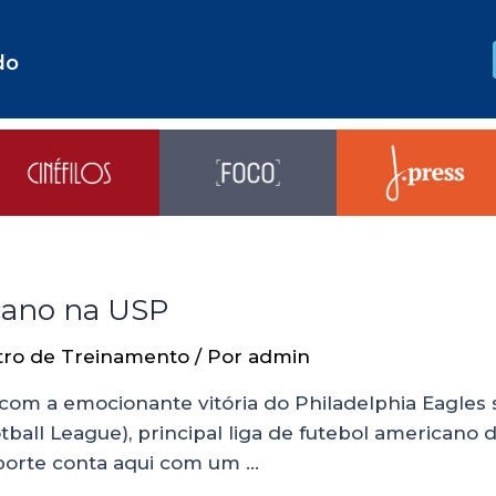
do
cano na USP
tro de Treinamento
/ Por
admin
 com a emocionante vitória do Philadelphia Eagles
all League), principal liga de futebol americano
sporte conta aqui com um …