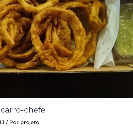
 carro-chefe
33
/ Por
projeto