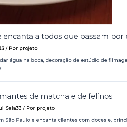
e encanta a todos que passam por 
33
/ Por
projeto
dar água na boca, decoração de estúdio de filma
a
amantes de matcha e de felinos
ui
,
Sala33
/ Por
projeto
em São Paulo e encanta clientes com doces e, prin