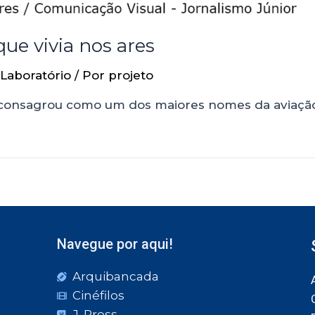
ue vivia nos ares
Laboratório
/ Por
projeto
 consagrou como um dos maiores nomes da aviação;
Navegue por aqui!
Arquibancada
Cinéfilos
J. Press