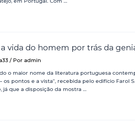
atejo, em Portugal. Com …
a vida do homem por trás da geni
a33
/ Por
admin
rado o maior nome da literatura portuguesa conte
 os pontos e a vista”, recebida pelo edifício Farol 
, já que a disposição da mostra …