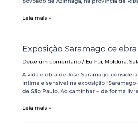
povoado de Azinhaga, na província de Rib
Leia mais »
Exposição Saramago celebra 
Deixe um comentário
/
Eu Fui
,
Moldura
,
Sal
A vida e obra de José Saramago, conside
íntima e sensível na exposição “Saramago –
de São Paulo. Ao caminhar – de forma livre
Leia mais »