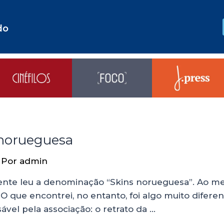
do
 norueguesa
 Por
admin
ente leu a denominação “Skins norueguesa”. Ao men
 O que encontrei, no entanto, foi algo muito difer
ável pela associação: o retrato da …