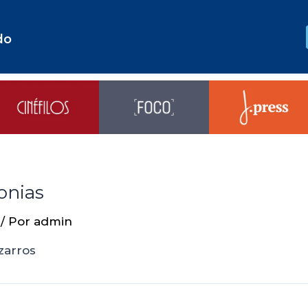
do
onias
/ Por
admin
izarros