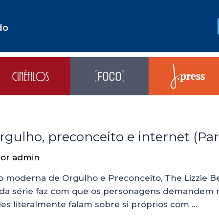
do
rgulho, preconceito e internet (Part
Por
admin
ão moderna de Orgulho e Preconceito, The Lizzie Be
ão da série faz com que os personagens demandem m
es literalmente falam sobre si próprios com …