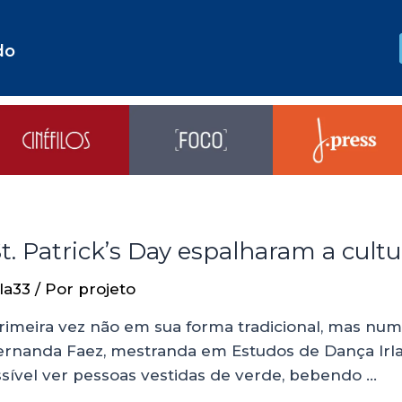
do
t. Patrick’s Day espalharam a cult
la33
/ Por
projeto
primeira vez não em sua forma tradicional, mas nu
Fernanda Faez, mestranda em Estudos de Dança Irl
possível ver pessoas vestidas de verde, bebendo …