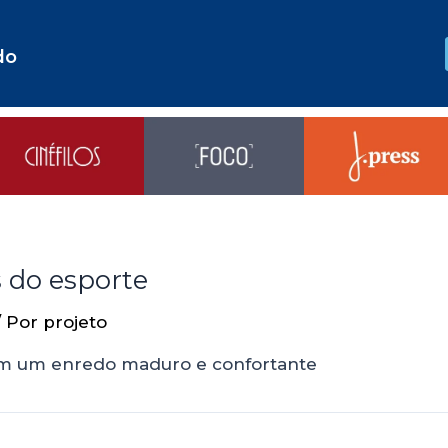
do
s do esporte
/ Por
projeto
 em um enredo maduro e confortante