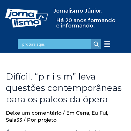
Jornalismo Júnior.
Há 20 anos formando
e informando.
Difícil, “p r i s m” leva
questões contemporâneas
para os palcos da ópera
Deixe um comentário
/
Em Cena
,
Eu Fui
,
Sala33
/ Por
projeto