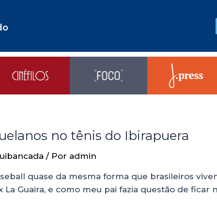
do
uelanos no tênis do Ibirapuera
uibancada
/ Por
admin
eball quase da mesma forma que brasileiros vivem 
a Guaira, e como meu pai fazia questão de ficar no