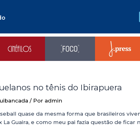
do
uelanos no tênis do Ibirapuera
uibancada
/ Por
admin
eball quase da mesma forma que brasileiros vivem 
a Guaira, e como meu pai fazia questão de ficar no