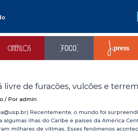
do
á livre de furacões, vulcões e terre
io
/ Por
admin
a@usp.br) Recentemente, o mundo foi surpreendido
algumas ilhas do Caribe e países da América Centra
aram milhares de vítimas. Esses fenômenos acont