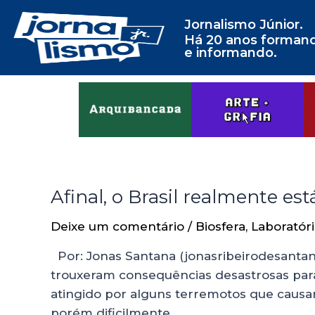
Jornalismo Júnior.
Há 20 anos forman
e informando.
Afinal, o Brasil realmente est
Deixe um comentário
/
Biosfera
,
Laboratór
Por: Jonas Santana (jonasribeirodesantan
trouxeram consequências desastrosas para 
atingido por alguns terremotos que caus
porém dificilmente …