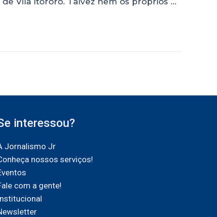
e Vila Itororó. Talvez nem os próprios …
Se interessou?
A Jornalismo Jr
Conheça nossos serviços!
Eventos
Fale com a gente!
Institucional
Newsletter