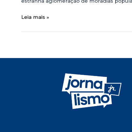
estranha aglomeração de moradias popular
Leia mais »