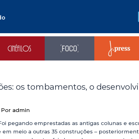
do
ões: os tombamentos, o desenvolv
 Por
admin
 Foi pegando emprestadas as antigas colunas e esc
te em meio a outras 35 construções – posteriormen