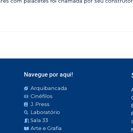
es com palacetes foi chamada por seu construtor d
Navegue por aqui!
Arquibancada
Cinéfilos
J. Press
Laboratório
Sala 33
Arte e Grafia