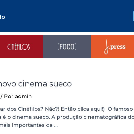
do
 novo cinema sueco
/ Por
admin
car dos Cinéfilos? Não?! Então clica aqui!) O famo
a é o cinema sueco. A produção cinematográfica do
mais importantes da …