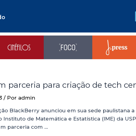
do
m parceria para criação de tech c
3
/ Por
admin
o BlackBerry anunciou em sua sede paulistana a c
 Instituto de Matemática e Estatística (IME) da US
(em parceria com …