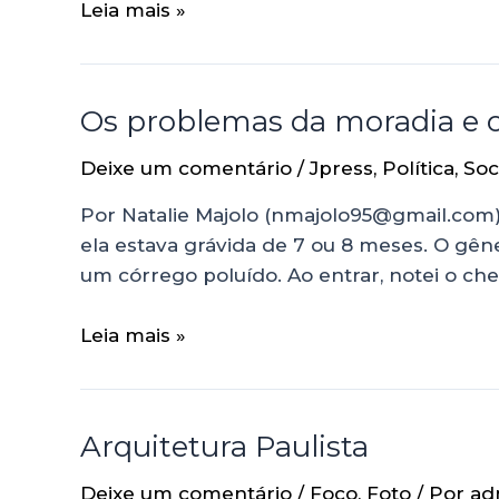
Leia mais »
Os problemas da moradia e o
Deixe um comentário
/
Jpress
,
Política
,
Soc
Por Natalie Majolo (nmajolo95@gmail.com) 
ela estava grávida de 7 ou 8 meses. O gên
um córrego poluído. Ao entrar, notei o ch
Leia mais »
Arquitetura Paulista
Deixe um comentário
/
Foco
,
Foto
/ Por
ad