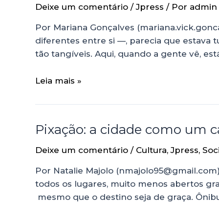
Deixe um comentário
/
Jpress
/ Por
admin
Por Mariana Gonçalves (mariana.vick.gonc
diferentes entre si —, parecia que estava
tão tangíveis. Aqui, quando a gente vê, es
Leia mais »
Pixação: a cidade como um ca
Deixe um comentário
/
Cultura
,
Jpress
,
Soc
Por Natalie Majolo (nmajolo95@gmail.com) 
todos os lugares, muito menos abertos gr
mesmo que o destino seja de graça. Ônibus