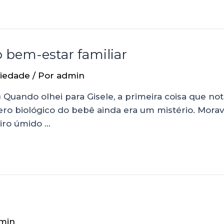
 bem-estar familiar
iedade
/ Por
admin
Quando olhei para Gisele, a primeira coisa que note
ero biológico do bebê ainda era um mistério. Mora
eiro úmido …
min