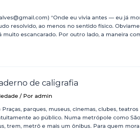
alves@gmail.com) “Onde eu vivia antes — eu já mo
 tudo resolvido, ao menos no sentido físico. Obvia
tá muito escancarado. Por outro lado, a maneira co
derno de caligrafia
iedade
/ Por
admin
Praças, parques, museus, cinemas, clubes, teatros
atuitamente ao público. Numa metrópole como São P
, trem, metrô e mais um ônibus. Para quem mora lo