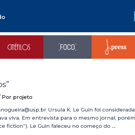
do
os”
/ Por
projeto
nogueira@usp.br Ursula K. Le Guin foi considerad
ava viva. Em entrevista para o mesmo jornal, porém,
nce fiction”). Le Guin faleceu no começo do …